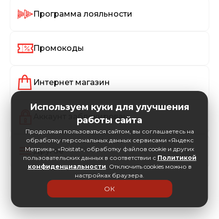
Программа лояльности
Промокоды
Интернет магазин
Используем куки для улучшения
Аккаунт заблокирован
работы сайта
Продолжая пользоваться сайтом, вы соглашаетесь на
обработку персональных данных сервисами «Яндекс
Метрика», «Roistat», обработку файлов cookie и других
Другое
пользовательских данных в соответствии с
Политикой
конфиденциальности
. Отключить cookies можно в
настройках браузера.
ОК