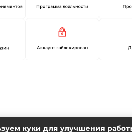
онементов
Программа лояльности
Про
Аккаунт заблокирован
Д
азин
зуем куки для улучшения работ