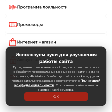
Программа лояльности
Промокоды
Интернет магазин
Используем куки для улучшения
Аккаунт заблокирован
работы сайта
Продолжая пользоваться сайтом, вы соглашаетесь на
обработку персональных данных сервисами «Яндекс
Метрика», «Roistat», обработку файлов cookie и других
Другое
пользовательских данных в соответствии с
Политикой
конфиденциальности
. Отключить cookies можно в
настройках браузера.
ОК