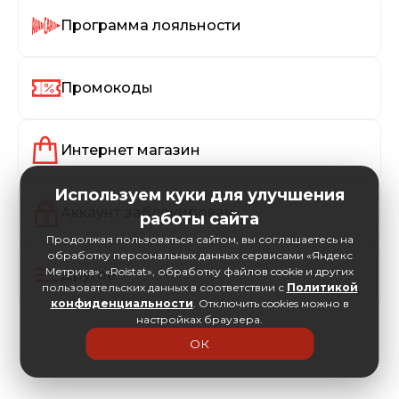
Программа лояльности
Промокоды
Интернет магазин
Используем куки для улучшения
Аккаунт заблокирован
работы сайта
Продолжая пользоваться сайтом, вы соглашаетесь на
обработку персональных данных сервисами «Яндекс
Метрика», «Roistat», обработку файлов cookie и других
Другое
пользовательских данных в соответствии с
Политикой
конфиденциальности
. Отключить cookies можно в
настройках браузера.
ОК