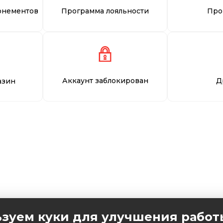
онементов
Программа лояльности
Про
Аккаунт заблокирован
Д
азин
зуем куки для улучшения работ