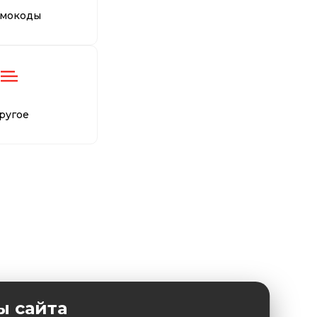
мокоды
ругое
ы сайта