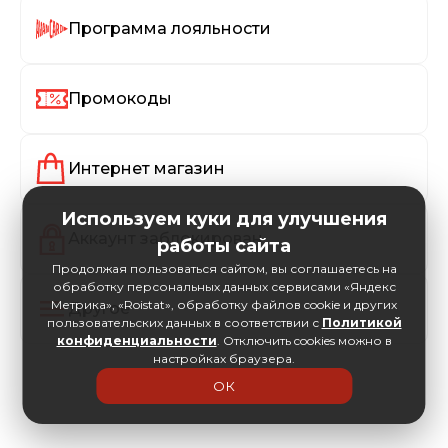
Программа лояльности
Промокоды
Интернет магазин
Используем куки для улучшения
Аккаунт заблокирован
работы сайта
Продолжая пользоваться сайтом, вы соглашаетесь на
обработку персональных данных сервисами «Яндекс
Метрика», «Roistat», обработку файлов cookie и других
Другое
пользовательских данных в соответствии с
Политикой
конфиденциальности
. Отключить cookies можно в
настройках браузера.
ОК