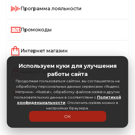
Программа лояльности
Промокоды
Интернет магазин
Используем куки для улучшения
Аккаунт заблокирован
работы сайта
Продолжая пользоваться сайтом, вы соглашаетесь на
обработку персональных данных сервисами «Яндекс
Метрика», «Roistat», обработку файлов cookie и других
Другое
пользовательских данных в соответствии с
Политикой
конфиденциальности
. Отключить cookies можно в
настройках браузера.
ОК