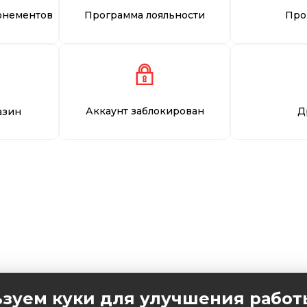
онементов
Программа лояльности
Про
Аккаунт заблокирован
Д
азин
зуем куки для улучшения работ