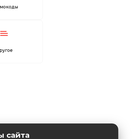
мокоды
ругое
ы сайта