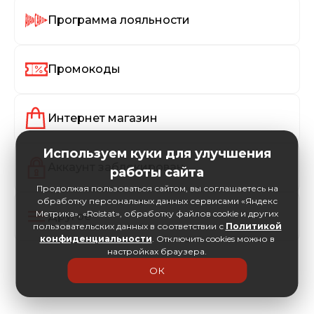
Программа лояльности
Промокоды
Интернет магазин
Используем куки для улучшения
Аккаунт заблокирован
работы сайта
Продолжая пользоваться сайтом, вы соглашаетесь на
обработку персональных данных сервисами «Яндекс
Метрика», «Roistat», обработку файлов cookie и других
Другое
пользовательских данных в соответствии с
Политикой
конфиденциальности
. Отключить cookies можно в
настройках браузера.
ОК