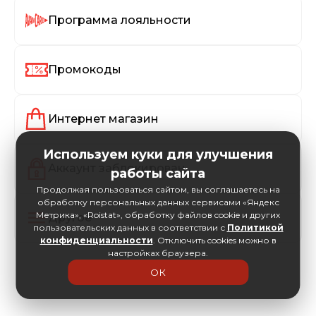
Программа лояльности
Промокоды
Интернет магазин
Используем куки для улучшения
Аккаунт заблокирован
работы сайта
Продолжая пользоваться сайтом, вы соглашаетесь на
обработку персональных данных сервисами «Яндекс
Метрика», «Roistat», обработку файлов cookie и других
Другое
пользовательских данных в соответствии с
Политикой
конфиденциальности
. Отключить cookies можно в
настройках браузера.
ОК