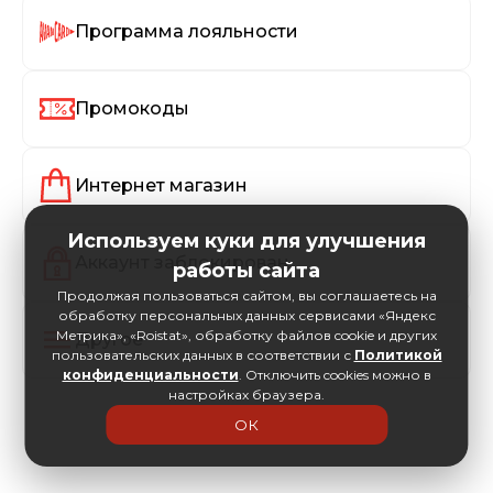
Программа лояльности
Промокоды
Интернет магазин
Используем куки для улучшения
Аккаунт заблокирован
работы сайта
Продолжая пользоваться сайтом, вы соглашаетесь на
обработку персональных данных сервисами «Яндекс
Метрика», «Roistat», обработку файлов cookie и других
Другое
пользовательских данных в соответствии с
Политикой
конфиденциальности
. Отключить cookies можно в
настройках браузера.
ОК