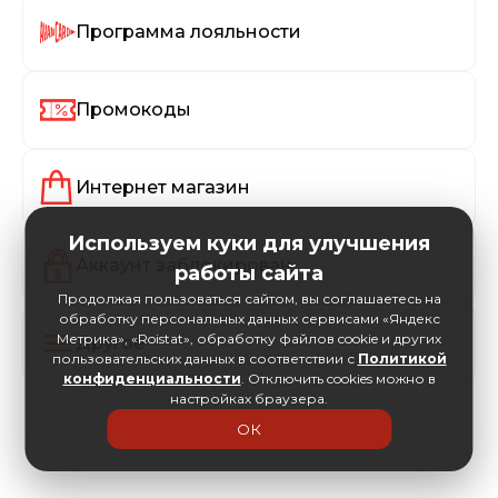
Программа лояльности
Промокоды
Интернет магазин
Используем куки для улучшения
Аккаунт заблокирован
работы сайта
Продолжая пользоваться сайтом, вы соглашаетесь на
обработку персональных данных сервисами «Яндекс
Метрика», «Roistat», обработку файлов cookie и других
Другое
пользовательских данных в соответствии с
Политикой
конфиденциальности
. Отключить cookies можно в
настройках браузера.
ОК