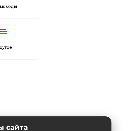
мокоды
ругое
ы сайта