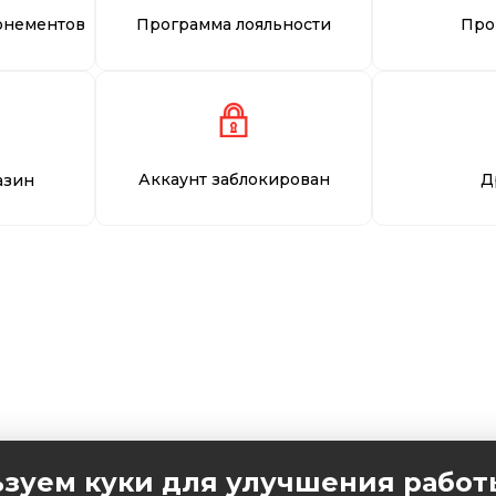
онементов
Программа лояльности
Про
Аккаунт заблокирован
Д
азин
зуем куки для улучшения работ