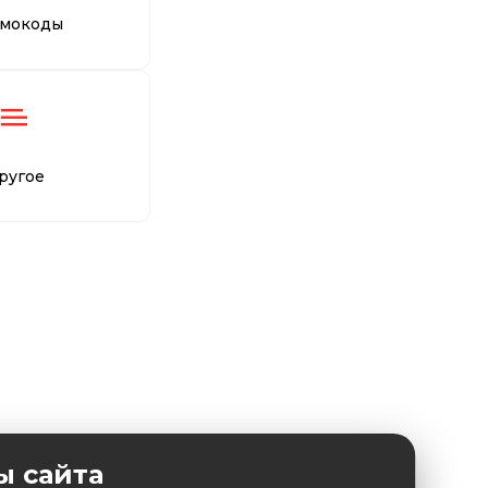
мокоды
ругое
ы сайта