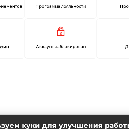
онементов
Программа лояльности
Про
Аккаунт заблокирован
Д
азин
зуем куки для улучшения работ