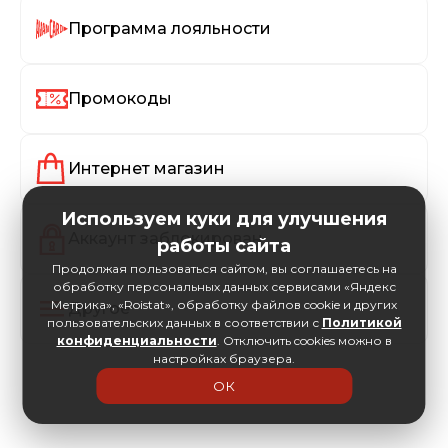
Программа лояльности
Промокоды
Интернет магазин
Используем куки для улучшения
Аккаунт заблокирован
работы сайта
Продолжая пользоваться сайтом, вы соглашаетесь на
обработку персональных данных сервисами «Яндекс
Метрика», «Roistat», обработку файлов cookie и других
Другое
пользовательских данных в соответствии с
Политикой
конфиденциальности
. Отключить cookies можно в
настройках браузера.
ОК