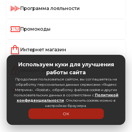
Программа лояльности
Промокоды
Интернет магазин
Используем куки для улучшения
Аккаунт заблокирован
работы сайта
Продолжая пользоваться сайтом, вы соглашаетесь на
обработку персональных данных сервисами «Яндекс
Метрика», «Roistat», обработку файлов cookie и других
Другое
пользовательских данных в соответствии с
Политикой
конфиденциальности
. Отключить cookies можно в
настройках браузера.
ОК