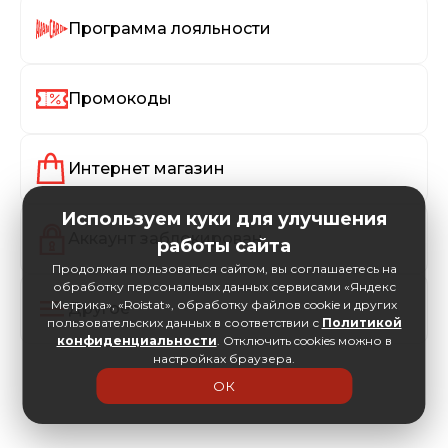
Программа лояльности
Промокоды
Интернет магазин
Используем куки для улучшения
Аккаунт заблокирован
работы сайта
Продолжая пользоваться сайтом, вы соглашаетесь на
обработку персональных данных сервисами «Яндекс
Метрика», «Roistat», обработку файлов cookie и других
Другое
пользовательских данных в соответствии с
Политикой
конфиденциальности
. Отключить cookies можно в
настройках браузера.
ОК