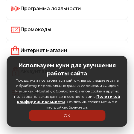
Программа лояльности
Промокоды
Интернет магазин
Используем куки для улучшения
Аккаунт заблокирован
работы сайта
Продолжая пользоваться сайтом, вы соглашаетесь на
обработку персональных данных сервисами «Яндекс
Метрика», «Roistat», обработку файлов cookie и других
Другое
пользовательских данных в соответствии с
Политикой
конфиденциальности
. Отключить cookies можно в
настройках браузера.
ОК