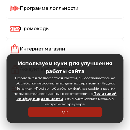
Программа лояльности
Промокоды
Интернет магазин
Используем куки для улучшения
Аккаунт заблокирован
работы сайта
Продолжая пользоваться сайтом, вы соглашаетесь на
обработку персональных данных сервисами «Яндекс
Метрика», «Roistat», обработку файлов cookie и других
Другое
пользовательских данных в соответствии с
Политикой
конфиденциальности
. Отключить cookies можно в
настройках браузера.
ОК