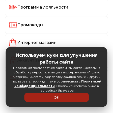
Программа лояльности
Промокоды
Интернет магазин
Используем куки для улучшения
Аккаунт заблокирован
работы сайта
Продолжая пользоваться сайтом, вы соглашаетесь на
обработку персональных данных сервисами «Яндекс
Метрика», «Roistat», обработку файлов cookie и других
Другое
пользовательских данных в соответствии с
Политикой
конфиденциальности
. Отключить cookies можно в
настройках браузера.
ОК