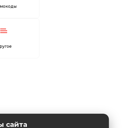
мокоды
ругое
ы сайта