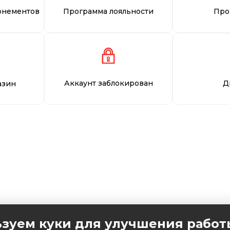
онементов
Программа лояльности
Про
Аккаунт заблокирован
Д
азин
зуем куки для улучшения работ