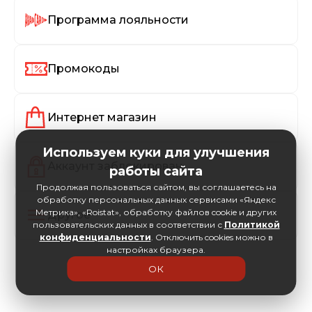
Программа лояльности
Промокоды
Интернет магазин
Используем куки для улучшения
Аккаунт заблокирован
работы сайта
Продолжая пользоваться сайтом, вы соглашаетесь на
обработку персональных данных сервисами «Яндекс
Метрика», «Roistat», обработку файлов cookie и других
Другое
пользовательских данных в соответствии с
Политикой
конфиденциальности
. Отключить cookies можно в
настройках браузера.
ОК