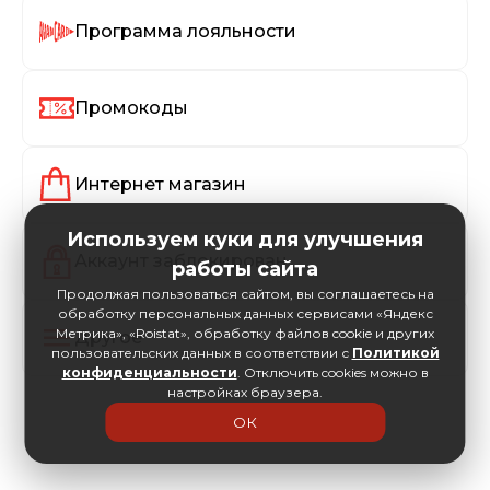
Программа лояльности
Промокоды
Интернет магазин
Используем куки для улучшения
Аккаунт заблокирован
работы сайта
Продолжая пользоваться сайтом, вы соглашаетесь на
обработку персональных данных сервисами «Яндекс
Метрика», «Roistat», обработку файлов cookie и других
Другое
пользовательских данных в соответствии с
Политикой
конфиденциальности
. Отключить cookies можно в
настройках браузера.
ОК