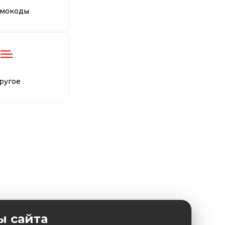
мокоды
ругое
ы сайта