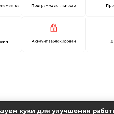
онементов
Программа лояльности
Про
Аккаунт заблокирован
Д
азин
зуем куки для улучшения работ