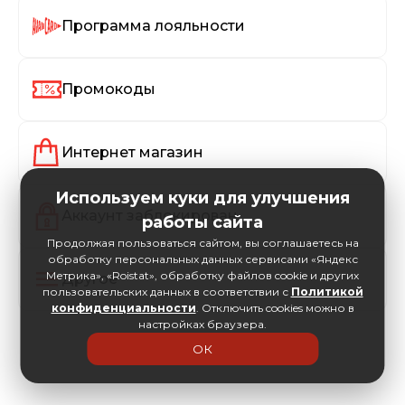
Программа лояльности
Промокоды
Интернет магазин
Используем куки для улучшения
Аккаунт заблокирован
работы сайта
Продолжая пользоваться сайтом, вы соглашаетесь на
обработку персональных данных сервисами «Яндекс
Метрика», «Roistat», обработку файлов cookie и других
Другое
пользовательских данных в соответствии с
Политикой
конфиденциальности
. Отключить cookies можно в
настройках браузера.
ОК