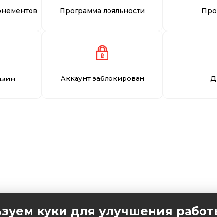
онементов
Программа лояльности
Про
Аккаунт заблокирован
Д
азин
зуем куки для улучшения работ