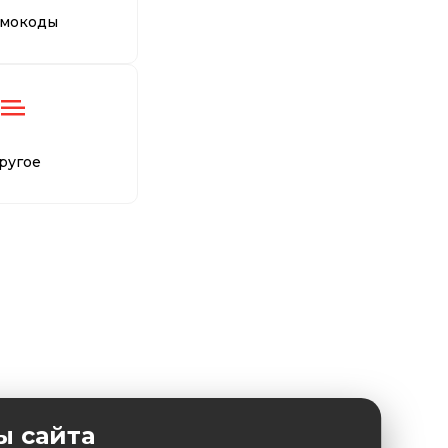
мокоды
ругое
ы сайта