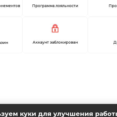
онементов
Программа лояльности
Про
Аккаунт заблокирован
Д
азин
зуем куки для улучшения работ