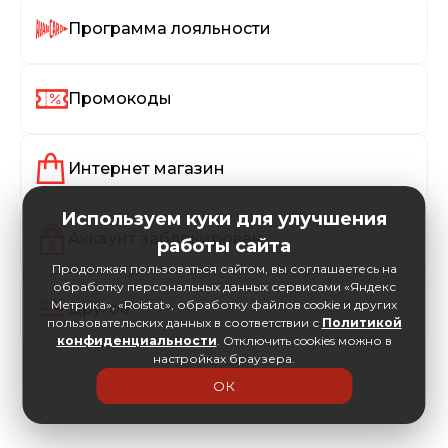
Программа лояльности
Промокоды
Интернет магазин
Используем куки для улучшения
Аккаунт заблокирован
работы сайта
Продолжая пользоваться сайтом, вы соглашаетесь на
обработку персональных данных сервисами «Яндекс
Метрика», «Roistat», обработку файлов cookie и других
Другое
пользовательских данных в соответствии с
Политикой
конфиденциальности
. Отключить cookies можно в
настройках браузера.
ОК