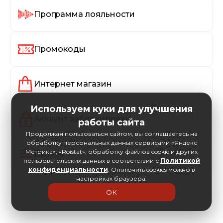
Программа лояльности
Промокоды
Интернет магазин
Используем куки для улучшения
Аккаунт заблокирован
работы сайта
Продолжая пользоваться сайтом, вы соглашаетесь на
обработку персональных данных сервисами «Яндекс
Метрика», «Roistat», обработку файлов cookie и других
Другое
пользовательских данных в соответствии с
Политикой
конфиденциальности
. Отключить cookies можно в
настройках браузера.
ОК