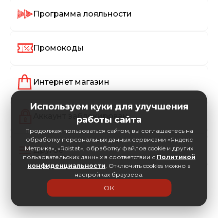
Программа лояльности
Промокоды
Интернет магазин
Используем куки для улучшения
Аккаунт заблокирован
работы сайта
Продолжая пользоваться сайтом, вы соглашаетесь на
обработку персональных данных сервисами «Яндекс
Метрика», «Roistat», обработку файлов cookie и других
Другое
пользовательских данных в соответствии с
Политикой
конфиденциальности
. Отключить cookies можно в
настройках браузера.
ОК