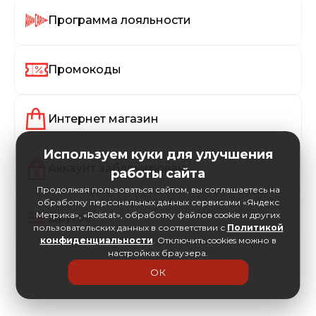
Программа лояльности
Промокоды
Интернет магазин
Используем куки для улучшения
Аккаунт заблокирован
работы сайта
Продолжая пользоваться сайтом, вы соглашаетесь на
обработку персональных данных сервисами «Яндекс
Метрика», «Roistat», обработку файлов cookie и других
Другое
пользовательских данных в соответствии с
Политикой
конфиденциальности
. Отключить cookies можно в
настройках браузера.
ОК