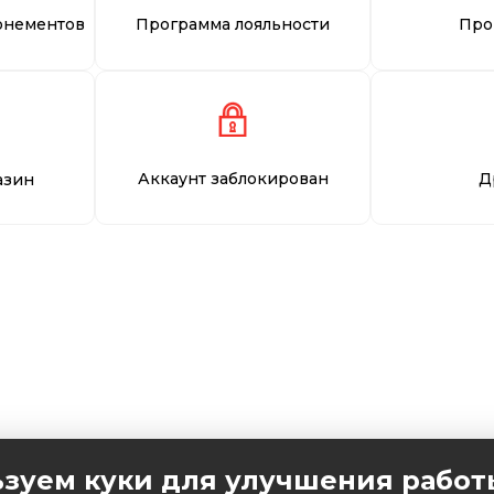
онементов
Программа лояльности
Про
Аккаунт заблокирован
Д
азин
зуем куки для улучшения работ