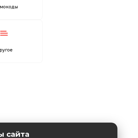
мокоды
ругое
ы сайта