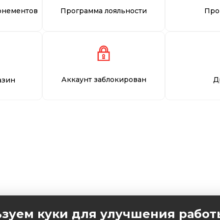
онементов
Программа лояльности
Про
Аккаунт заблокирован
Д
азин
зуем куки для улучшения работ