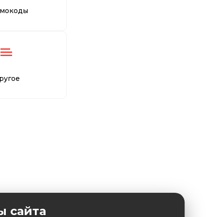
мокоды
ругое
ы сайта