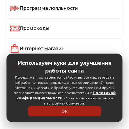
Программа лояльности
Промокоды
Интернет магазин
Используем куки для улучшения
Аккаунт заблокирован
работы сайта
Продолжая пользоваться сайтом, вы соглашаетесь на
обработку персональных данных сервисами «Яндекс
Метрика», «Roistat», обработку файлов cookie и других
Другое
пользовательских данных в соответствии с
Политикой
конфиденциальности
. Отключить cookies можно в
настройках браузера.
ОК