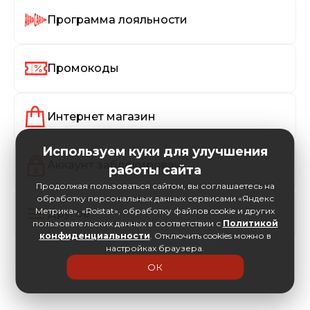
Программа лояльности
Промокоды
Интернет магазин
Используем куки для улучшения
Аккаунт заблокирован
работы сайта
Продолжая пользоваться сайтом, вы соглашаетесь на
обработку персональных данных сервисами «Яндекс
Метрика», «Roistat», обработку файлов cookie и других
Другое
пользовательских данных в соответствии с
Политикой
конфиденциальности
. Отключить cookies можно в
настройках браузера.
ОК