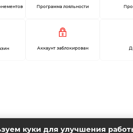
онементов
Программа лояльности
Про
Аккаунт заблокирован
Д
азин
зуем куки для улучшения работ