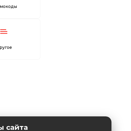
мокоды
ругое
ы сайта