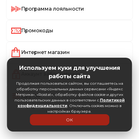
Программа лояльности
Промокоды
Интернет магазин
Используем куки для улучшения
Аккаунт заблокирован
работы сайта
Продолжая пользоваться сайтом, вы соглашаетесь на
обработку персональных данных сервисами «Яндекс
Метрика», «Roistat», обработку файлов cookie и других
Другое
пользовательских данных в соответствии с
Политикой
конфиденциальности
. Отключить cookies можно в
настройках браузера.
ОК