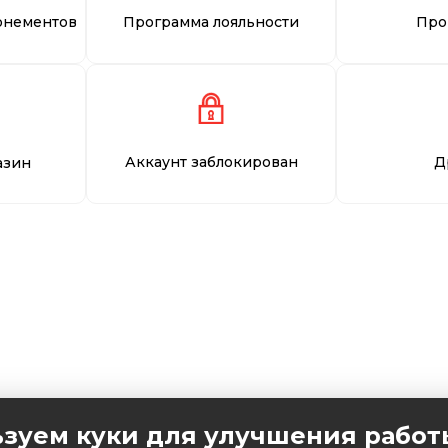
онементов
Программа лояльности
Про
Аккаунт заблокирован
Д
азин
зуем куки для улучшения работ