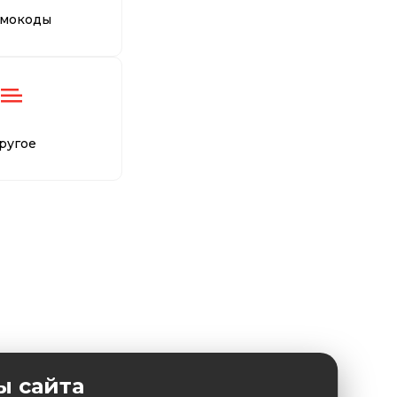
мокоды
ругое
ы сайта