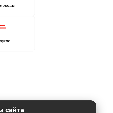
мокоды
ругое
ы сайта