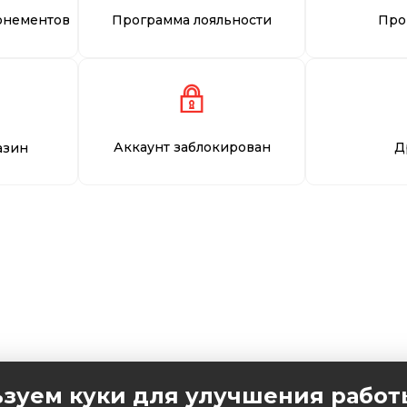
онементов
Программа лояльности
Про
Аккаунт заблокирован
Д
азин
зуем куки для улучшения работ