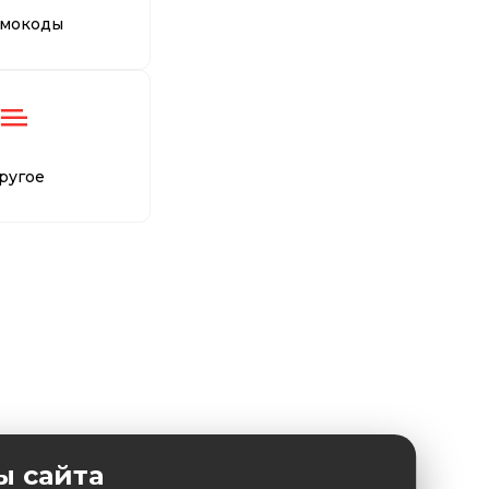
мокоды
ругое
ы сайта