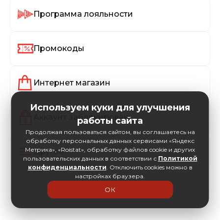
Программа лояльности
Промокоды
Интернет магазин
Используем куки для улучшения
Аккаунт заблокирован
работы сайта
Продолжая пользоваться сайтом, вы соглашаетесь на
обработку персональных данных сервисами «Яндекс
Метрика», «Roistat», обработку файлов cookie и других
Другое
пользовательских данных в соответствии с
Политикой
конфиденциальности
. Отключить cookies можно в
настройках браузера.
ОК