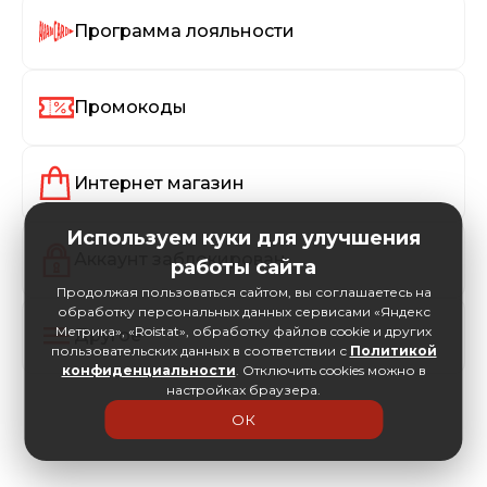
Программа лояльности
Промокоды
Интернет магазин
Используем куки для улучшения
Аккаунт заблокирован
работы сайта
Продолжая пользоваться сайтом, вы соглашаетесь на
обработку персональных данных сервисами «Яндекс
Метрика», «Roistat», обработку файлов cookie и других
Другое
пользовательских данных в соответствии с
Политикой
конфиденциальности
. Отключить cookies можно в
настройках браузера.
ОК