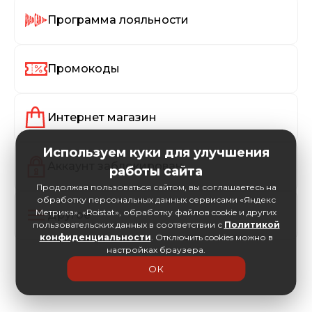
Программа лояльности
Промокоды
Интернет магазин
Используем куки для улучшения
Аккаунт заблокирован
работы сайта
Продолжая пользоваться сайтом, вы соглашаетесь на
обработку персональных данных сервисами «Яндекс
Метрика», «Roistat», обработку файлов cookie и других
Другое
пользовательских данных в соответствии с
Политикой
конфиденциальности
. Отключить cookies можно в
настройках браузера.
ОК