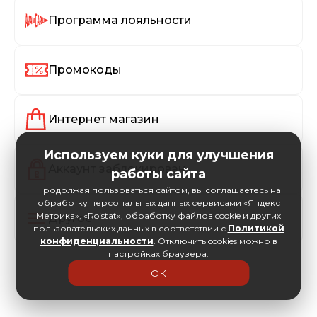
Программа лояльности
Промокоды
Интернет магазин
Используем куки для улучшения
Аккаунт заблокирован
работы сайта
Продолжая пользоваться сайтом, вы соглашаетесь на
обработку персональных данных сервисами «Яндекс
Метрика», «Roistat», обработку файлов cookie и других
Другое
пользовательских данных в соответствии с
Политикой
конфиденциальности
. Отключить cookies можно в
настройках браузера.
ОК