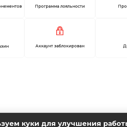
онементов
Программа лояльности
Про
Аккаунт заблокирован
Д
азин
зуем куки для улучшения работ