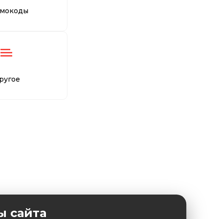
мокоды
ругое
ы сайта