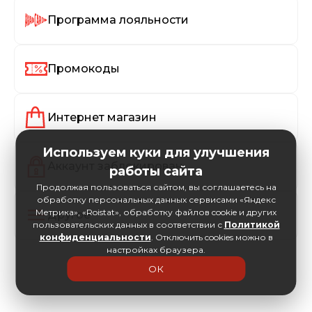
Программа лояльности
Промокоды
Интернет магазин
Используем куки для улучшения
Аккаунт заблокирован
работы сайта
Продолжая пользоваться сайтом, вы соглашаетесь на
обработку персональных данных сервисами «Яндекс
Метрика», «Roistat», обработку файлов cookie и других
Другое
пользовательских данных в соответствии с
Политикой
конфиденциальности
. Отключить cookies можно в
настройках браузера.
ОК