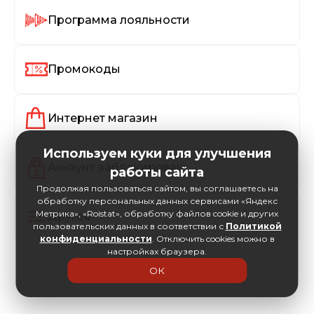
Программа лояльности
Промокоды
Интернет магазин
Используем куки для улучшения
Аккаунт заблокирован
работы сайта
Продолжая пользоваться сайтом, вы соглашаетесь на
обработку персональных данных сервисами «Яндекс
Метрика», «Roistat», обработку файлов cookie и других
Другое
пользовательских данных в соответствии с
Политикой
конфиденциальности
. Отключить cookies можно в
настройках браузера.
ОК