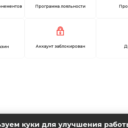
онементов
Программа лояльности
Про
Аккаунт заблокирован
Д
азин
зуем куки для улучшения работ