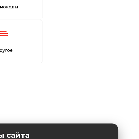
мокоды
ругое
ы сайта